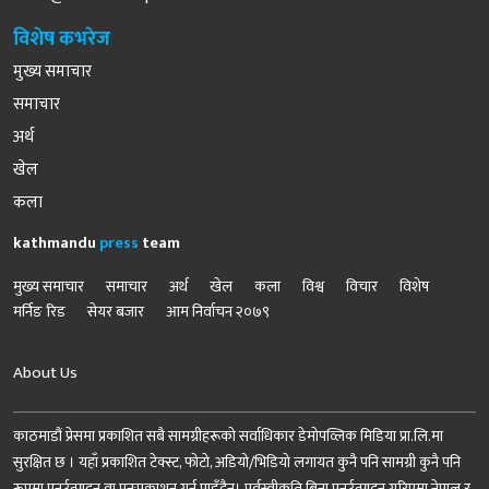
विशेष कभरेज
मुख्य समाचार
समाचार
अर्थ
खेल
कला
kathmandu
press
team
मुख्य समाचार
समाचार
अर्थ
खेल
कला
विश्व
विचार
विशेष
मर्निङ रिड
सेयर बजार
आम निर्वाचन २०७९
About Us
काठमाडौं प्रेसमा प्रकाशित सबै सामग्रीहरूको सर्वाधिकार डेमोपव्लिक मिडिया प्रा.लि.मा
सुरक्षित छ । यहाँ प्रकाशित टेक्स्ट, फोटो, अडियो/भिडियो लगायत कुनै पनि सामग्री कुनै पनि
रूपमा पुनर्उत्पादन वा पुनःप्रकाशन गर्न पाइँदैन। पूर्वस्वीकृति बिना पुनर्उत्पादन गरिएमा नेपाल र