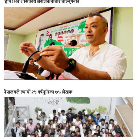
‘हामी अब शासकीय अराजकताबारे बोल्नुपर्नेछ’
नेपालयले ल्यायो २५ वर्षमुनिका ७५ लेखक