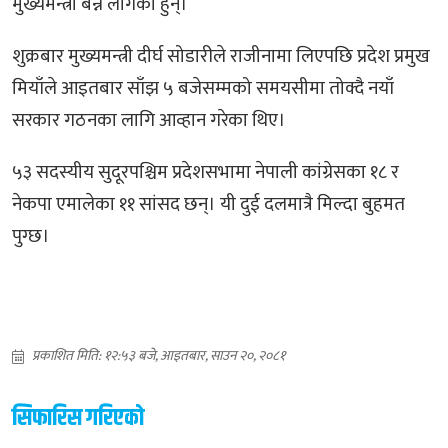
मुख्यमन्त्री बन्न लागेका हुन्।
शुक्रबार मुख्यमन्त्री दीर्घ सोडारीले राजीनामा लिएपछि प्रदेश प्रमुख
मियाँले आइतबार साँझ ५ बजेसम्मको समयसीमा तोक्दै नयाँ
सरकार गठनका लागि आव्हान गरेका थिए।
५३ सदस्यीय सुदूरपश्चिम प्रदेशसभामा नेपाली कांग्रेसका १८ र
नेकपा एमालेका ११ सांसद छन्। यी दुई दलमात्रै मिल्दा बुहमत
पुग्छ।
प्रकाशित मिति: १२:५३ बजे, आइतबार, साउन २०, २०८१
सिफारिस गरिएको